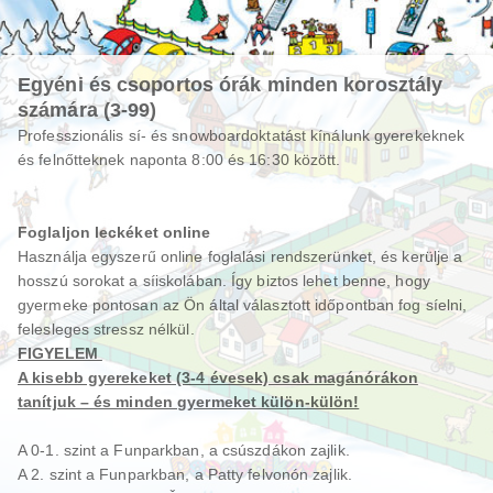
Egyéni és csoportos órák minden korosztály
számára (3-99)
Professzionális sí- és snowboardoktatást kínálunk gyerekeknek
és felnőtteknek naponta 8:00 és 16:30 között.
Foglaljon leckéket online
Használja egyszerű online foglalási rendszerünket, és kerülje a
hosszú sorokat a síiskolában. Így biztos lehet benne, hogy
gyermeke pontosan az Ön által választott időpontban fog síelni,
felesleges stressz nélkül.
FIGYELEM
A kisebb gyerekeket (3-4 évesek) csak magánórákon
tanítjuk – és minden gyermeket külön-külön!
A 0-1. szint a Funparkban, a csúszdákon zajlik.
A 2. szint a Funparkban, a Patty felvonón zajlik.