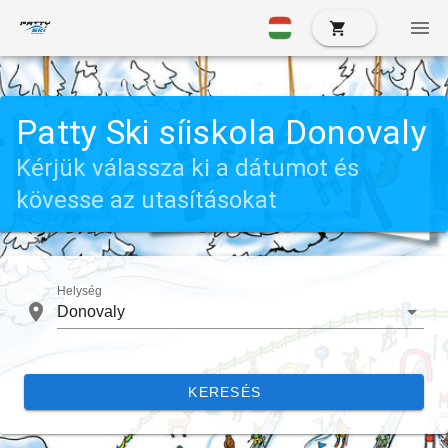
Patty Ski síiskola Donovaly
Kérjük válassza ki a dátumot és
kövesse az utasításokat
Helység
Donovaly
KERESÉS